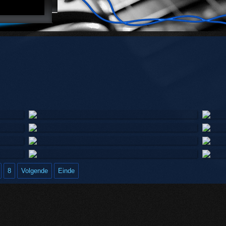
Mei 2024
April
November 2023
Okto
Augustus 2023
Juli 
Mei 2023
April
8
Volgende
Einde