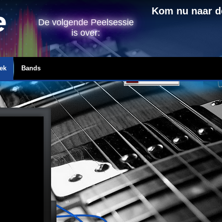
De volgende Peelsessie is o
Kom nu naar d
De volgende Peelsessie
is over:
ek
Bands